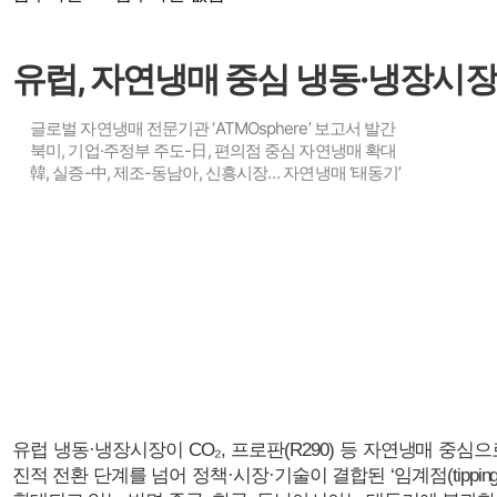
유럽, 자연냉매 중심 냉동·냉장시장
글로벌 자연냉매 전문기관 ‘ATMOsphere’ 보고서 발간
북미, 기업·주정부 주도-日, 편의점 중심 자연냉매 확대
韓, 실증-中, 제조-동남아, 신흥시장… 자연냉매 ‘태동기’
유럽 냉동·냉장시장이 CO₂, 프로판(R290) 등 자연냉매 중
진적 전환 단계를 넘어 정책·시장·기술이 결합된 ‘임계점(tippin