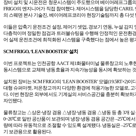
장비 설치 및 시운전은 청운시스템이 주도했으며 베이어레프그룹의 C
FRIGO의 엔지니어가 직접 참여했다. 제어시스템을 담당한 CAREL 
의 스웨덴 본사 기술진, 베이어레프코리아 현장기술팀까지 총 다섯 
이들은 압축기 운전조건 설정, 제어기 셋업, 경보기 연동, 누설 감지
다층적이며 정밀한 점검과 트러블슈팅을 수행해 안정적인 운전환경을
어 실제 운전조건에 최적화된 시스템을 구축했다는 점에서 높은 평가
SCM FRIGO, ‘LEAN BOOSTER’ 설치
이번 프로젝트는 인천공항 AACT 제1화물터미널 물류창고의 노후한 R
동시스템으로 교체해 냉동효율과 지속가능성을 동시에 확보하는 것
설치된 장비는 SCM FRIGO의 ‘LEAN BOOSTER’ 모델(19.5RT×2)
대형 슈퍼마켓, 저온창고까지 다양한 환경에 적용가능한 모델로, 고
다. 이번 현장은 외부에서도 기계실의 서비스공간을 충분히 확보하
자인됐다.
물류창고는 △상온·냉장 겸용 △냉장·냉동 겸용 △냉동 등 총 3개 실
0~20℃로 일반 공산품이 보관되며 냉장·냉동 겸용 공간은 –25℃에서
량에 따라 유동적으로 조절할 수 있도록 설계됐다. 냉동실은 –25℃로
기 보관용으로 활용된다.